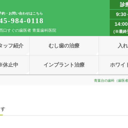
診
予約・お問い合わせはこちら
9:30
45-984-0118
14:0
西口すぐの歯医者 青葉歯科医院
(※最終受
タッフ紹介
むし歯の治療
入
※休止中
インプラント治療
ホワイ
青葉台の歯科（歯医
ます