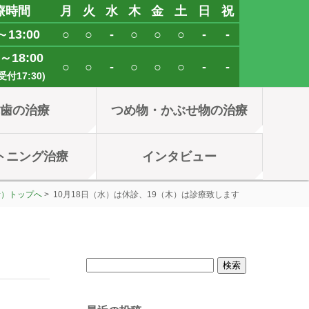
療時間
月
火
水
木
金
土
日
祝
～13:00
○
○
-
○
○
○
-
-
0～18:00
○
○
-
○
○
○
-
-
付17:30)
れ歯の治療
つめ物・かぶせ物の治療
トニング治療
インタビュー
者）トップへ
> 10月18日（水）は休診、19（木）は診療致します
検
索: