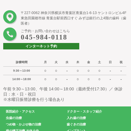
〒227-0062 神奈川県横浜市青葉区青葉台1-6-13 ケントロンビル4F
東急田園都市線 青葉台駅前西口すぐ みずほ銀行の上4階の歯科（歯
医者）
ご予約・お問い合わせはこちら
045-984-0118
インターネット予約
診療時間
月
火
水
木
金
土
日
祝
○
○
-
○
○
○
-
-
9:30～13:00
○
○
-
○
○
○
-
-
14:00～18:00
午前 9:30～13:00、午後 14:00～18:00（最終受付17:30）／ 休診
日：水・日・祝日
※水曜日振替診療を行う場合あり
医院紹介・アクセス
ドクター・スタッフ紹介
虫歯の治療
入れ歯の治療
つめ物・かぶせ物の治療
歯ぐきの治療
歯の矯正治療 ※休止中
インプラント