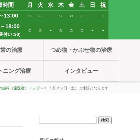
療時間
月
火
水
木
金
土
日
祝
～13:00
○
○
-
○
○
○
-
-
0～18:00
○
○
-
○
○
○
-
-
付17:30)
れ歯の治療
つめ物・かぶせ物の治療
トニング治療
インタビュー
の歯科（歯医者）トップへ
> ７月２８日（土）は休診となります
検
索: