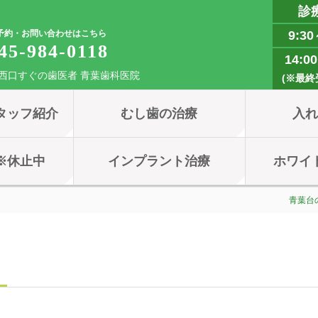
診
予約・お問い合わせはこちら
9:30
45-984-0118
14:0
西口すぐの歯医者 青葉歯科医院
(※最終受
タッフ紹介
むし歯の治療
入
※休止中
インプラント治療
ホワイ
青葉台