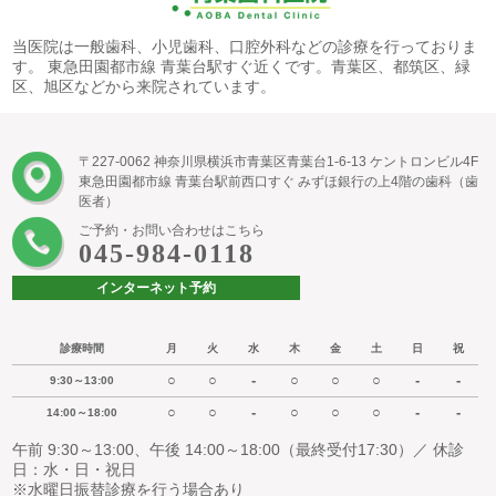
当医院は一般歯科、小児歯科、口腔外科などの診療を行っておりま
す。 東急田園都市線 青葉台駅すぐ近くです。青葉区、都筑区、緑
区、旭区などから来院されています。
〒227-0062 神奈川県横浜市青葉区青葉台1-6-13 ケントロンビル4F
東急田園都市線 青葉台駅前西口すぐ みずほ銀行の上4階の歯科（歯
医者）
ご予約・お問い合わせはこちら
045-984-0118
インターネット予約
診療時間
月
火
水
木
金
土
日
祝
○
○
-
○
○
○
-
-
9:30～13:00
○
○
-
○
○
○
-
-
14:00～18:00
午前 9:30～13:00、午後 14:00～18:00（最終受付17:30）／ 休診
日：水・日・祝日
※水曜日振替診療を行う場合あり