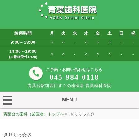
診療時間
月
火
水
木
金
土
日
祝
9:30～13:00
○
○
-
○
○
○
-
-
14:00～18:00
○
○
-
○
○
○
-
-
(※最終受付17:30)
ご予約・お問い合わせはこちら
045-984-0118
青葉台駅前西口すぐの歯医者 青葉歯科医院
MENU
青葉台の歯科（歯医者）トップへ
> きりりっ☆彡
きりりっ☆彡