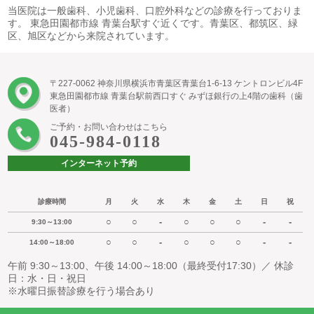
当医院は一般歯科、小児歯科、口腔外科などの診療を行っておりま
す。 東急田園都市線 青葉台駅すぐ近くです。青葉区、都筑区、緑
区、旭区などから来院されています。
〒227-0062 神奈川県横浜市青葉区青葉台1-6-13 ケントロンビル4F
東急田園都市線 青葉台駅前西口すぐ みずほ銀行の上4階の歯科（歯
医者）
ご予約・お問い合わせはこちら
045-984-0118
インターネット予約
診療時間
月
火
水
木
金
土
日
祝
○
○
-
○
○
○
-
-
9:30～13:00
○
○
-
○
○
○
-
-
14:00～18:00
午前 9:30～13:00、午後 14:00～18:00（最終受付17:30）／ 休診
日：水・日・祝日
※水曜日振替診療を行う場合あり