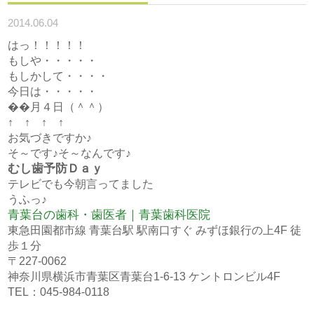
2014.06.04
はっ！！！！！
もしや・・・・・
もしかして・・・・
今日は・・・・・
��月４日（＾＾）
↑ ↑ ↑ ↑
お気づきですか♪
そ～です♪そ～なんです♪
むし歯予防Ｄａｙ
テレビでも今朝言ってました
うふっ♪
青葉台の歯科・歯医者｜青葉歯科医院
東急田園都市線 青葉台駅 駅南口すぐ みずほ銀行の上4F 徒
歩１分
〒227-0062
神奈川県横浜市青葉区青葉台1-6-13 ケントロンビル4F
TEL：045-984-0118