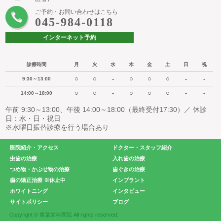
ご予約・お問い合わせはこちら
045-984-0118
インターネット予約
診療時間
月
火
水
木
金
土
日
祝
○
○
-
○
○
○
-
-
9:30～13:00
○
○
-
○
○
○
-
-
14:00～18:00
午前 9:30～13:00、午後 14:00～18:00（最終受付17:30）／ 休診
日：水・日・祝日
※水曜日振替診療を行う場合あり
医院紹介・アクセス
ドクター・スタッフ紹介
虫歯の治療
入れ歯の治療
つめ物・かぶせ物の治療
歯ぐきの治療
歯の矯正治療 ※休止中
インプラント
ホワイトニング
インタビュー
サイトポリシー
ブログ
Copyright © 青葉歯科医院 All rights reserved.