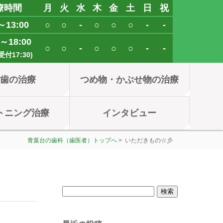
療時間
月
火
水
木
金
土
日
祝
～13:00
○
○
-
○
○
○
-
-
0～18:00
○
○
-
○
○
○
-
-
付17:30)
れ歯の治療
つめ物・かぶせ物の治療
トニング治療
インタビュー
青葉台の歯科（歯医者）トップへ
> いただきもの☆彡
検
索: