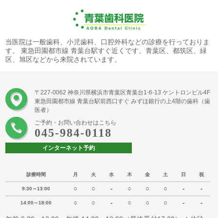
当医院は一般歯科、小児歯科、口腔外科などの診療を行っておりま
す。 東急田園都市線 青葉台駅すぐ近くです。青葉区、都筑区、緑
区、旭区などから来院されています。
〒227-0062 神奈川県横浜市青葉区青葉台1-6-13 ケントロンビル4F
東急田園都市線 青葉台駅前西口すぐ みずほ銀行の上4階の歯科（歯
医者）
ご予約・お問い合わせはこちら
045-984-0118
インターネット予約
診療時間
月
火
水
木
金
土
日
祝
○
○
-
○
○
○
-
-
9:30～13:00
○
○
-
○
○
○
-
-
14:00～18:00